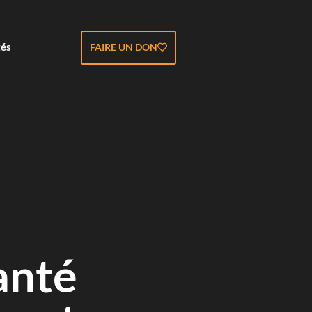
tés
FAIRE UN DON
anté