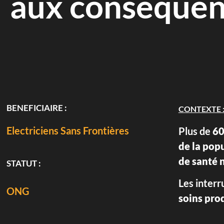
aux conséquen
BENEFICIAIRE :
CONTEXTE 
Electriciens Sans Frontières
Plus de
60
de la pop
de santé n
STATUT :
Les interr
ONG
soins pro